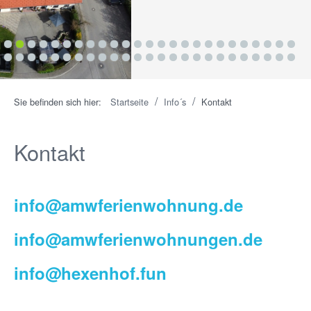
1
2
3
4
5
6
7
8
9
10
11
12
13
14
15
16
17
18
19
20
21
22
23
24
25
26
27
28
29
30
31
32
33
34
35
36
37
38
39
40
41
42
43
44
45
46
47
48
49
50
/
/
Sie befinden sich hier:
Startseite
Info´s
Kontakt
Kontakt
info@amwferienwohnung.de
info@amwferienwohnungen.de
info@hexenhof.fun