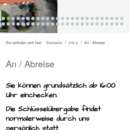
1
2
3
4
5
6
7
8
9
10
11
12
13
14
15
16
17
18
19
20
21
22
23
24
25
26
27
28
29
30
31
32
33
34
35
36
37
38
39
40
41
42
43
44
45
46
47
48
49
50
/
/
Sie befinden sich hier:
Startseite
Info´s
An / Abreise
An / Abreise
Sie können grundsätzlich ab 16:00
Uhr einchecken.
Die Schlüsselübergabe findet
normalerweise durch uns
persönlich statt.